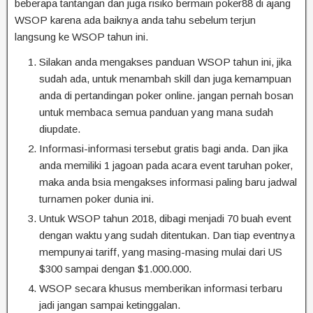
beberapa tantangan dan juga risiko bermain poker88 di ajang
WSOP karena ada baiknya anda tahu sebelum terjun
langsung ke WSOP tahun ini.
Silakan anda mengakses panduan WSOP tahun ini, jika
sudah ada, untuk menambah skill dan juga kemampuan
anda di pertandingan poker online. jangan pernah bosan
untuk membaca semua panduan yang mana sudah
diupdate.
Informasi-informasi tersebut gratis bagi anda. Dan jika
anda memiliki 1 jagoan pada acara event taruhan poker,
maka anda bsia mengakses informasi paling baru jadwal
turnamen poker dunia ini.
Untuk WSOP tahun 2018, dibagi menjadi 70 buah event
dengan waktu yang sudah ditentukan. Dan tiap eventnya
mempunyai tariff, yang masing-masing mulai dari US
$300 sampai dengan $1.000.000.
WSOP secara khusus memberikan informasi terbaru
jadi jangan sampai ketinggalan.