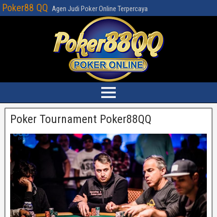
Poker88 QQ
Agen Judi Poker Online Terpercaya
Poker Tournament Poker88QQ